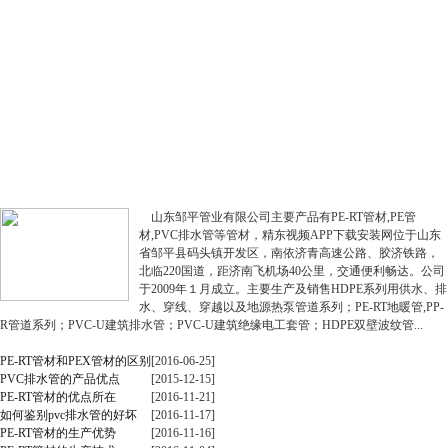
公司简介
更多+
山东邹平管业有限公司主要产品有PE-RT管材,PE管
材,PVC排水管等管材，精东视频APP下载安装网位于山东
省邹平县码头镇开发区，南依济青高速公路、胶济铁路，
北临220国道，距济南飞机场40公里，交通便利畅达。公司
于2009年１月成立。主要生产及销售HDPE系列用供水、排
水、穿线、穿越以及地源热泵管道系列；PE-RT地暖管,PP-
R管道系列；PVC-U建筑排水管；PVC-U建筑绝缘电工套管；HDPE双壁波纹管...
新闻中心
更多+
PE-RT管材和PEX管材的区别
[2016-06-25]
PVC排水管的产品优点
[2015-12-15]
PE-RT管材的优点所在
[2016-11-21]
如何鉴别pvc排水管的好坏
[2016-11-17]
PE-RT管材的生产优势
[2016-11-16]