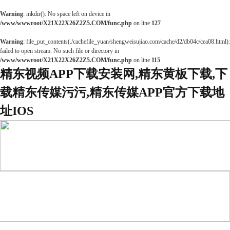
Warning
: mkdir(): No space left on device in
/www/wwwroot/X21X22X26Z2Z5.COM/func.php
on line
127
Warning
: file_put_contents(./cachefile_yuan/shengweisujiao.com/cache/d2/db04c/cea08.html):
failed to open stream: No such file or directory in
/www/wwwroot/X21X22X26Z2Z5.COM/func.php
on line
115
精东视频APP下载安装网,精东黄板下载,下
载精东传媒污污,精东传媒APP官方下载地
址IOS