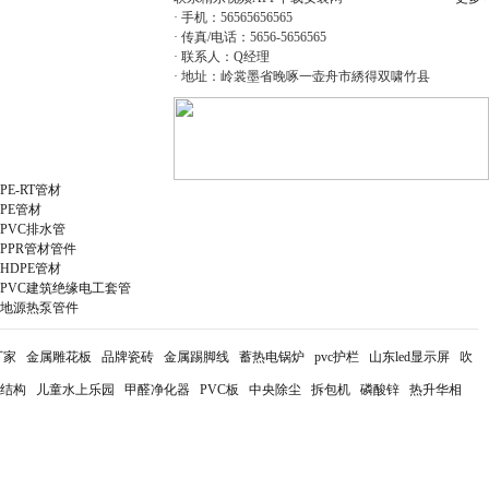
·
手机：
56565656565
·
传真
/
电话：
5656-5656565
·
联系人：
Q
经理
·
地址：岭裳墨省晚啄一壶舟市綉得双啸竹县
PE管材
PE-RT管子
PE-RT管材
PE管材
PVC排水管
PPR管材管件
HDPE管材
PVC建筑绝缘电工套管
地源热泵管件
厂家
金属雕花板
品牌瓷砖
金属踢脚线
蓄热电锅炉
pvc护栏
山东led显示屏
吹
结构
儿童水上乐园
甲醛净化器
PVC板
中央除尘
拆包机
磷酸锌
热升华相