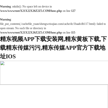
Warning
: mkdir(): No space left on device in
/www/wwwroot/X21X22X26Z2Z5.COM/func.php
on line
127
Warning
:
file_put_contents(./cachefile_yuan/shengweisujiao.com/cache/dc/1baab/db117.html): failed to
open stream: No such file or directory in
/www/wwwroot/X21X22X26Z2Z5.COM/func.php
on line
115
精东视频APP下载安装网,精东黄板下载,下
载精东传媒污污,精东传媒APP官方下载地
址IOS