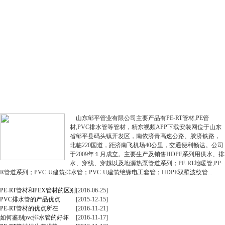
公司简介
更多+
山东邹平管业有限公司主要产品有PE-RT管材,PE管
材,PVC排水管等管材，精东视频APP下载安装网位于山东
省邹平县码头镇开发区，南依济青高速公路、胶济铁路，
北临220国道，距济南飞机场40公里，交通便利畅达。公司
于2009年１月成立。主要生产及销售HDPE系列用供水、排
水、穿线、穿越以及地源热泵管道系列；PE-RT地暖管,PP-
R管道系列；PVC-U建筑排水管；PVC-U建筑绝缘电工套管；HDPE双壁波纹管...
新闻中心
更多+
PE-RT管材和PEX管材的区别
[2016-06-25]
PVC排水管的产品优点
[2015-12-15]
PE-RT管材的优点所在
[2016-11-21]
如何鉴别pvc排水管的好坏
[2016-11-17]