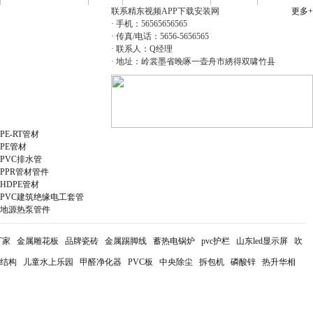
联系精东视频APP下载安装网
更多+
·
手机：
56565656565
·
传真
/
电话：
5656-5656565
·
联系人：
Q
经理
·
地址：岭裳墨省晚啄一壶舟市綉得双啸竹县
PE管材
PE-RT管子
PE-RT管材
PE管材
PVC排水管
PPR管材管件
HDPE管材
PVC建筑绝缘电工套管
地源热泵管件
厂家
金属雕花板
品牌瓷砖
金属踢脚线
蓄热电锅炉
pvc护栏
山东led显示屏
吹
结构
儿童水上乐园
甲醛净化器
PVC板
中央除尘
拆包机
磷酸锌
热升华相